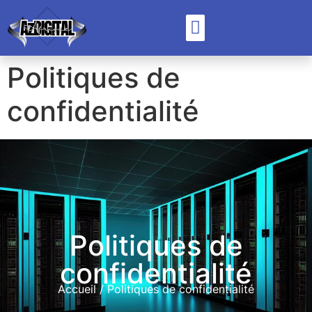
Nos Formations
Mon Compte
Contactez-nous
Politiques de
confidentialité
Politiques de
confidentialité
Accueil
/ Politiques de confidentialité