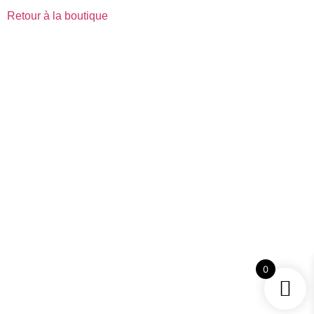
Retour à la boutique
Explorez. Créez. Inspirez.
Mentions Légales
Politiques de cookies
Politiques de confidentialité
Conditions générales de ventes
Politiques de retour et de remboursement
0