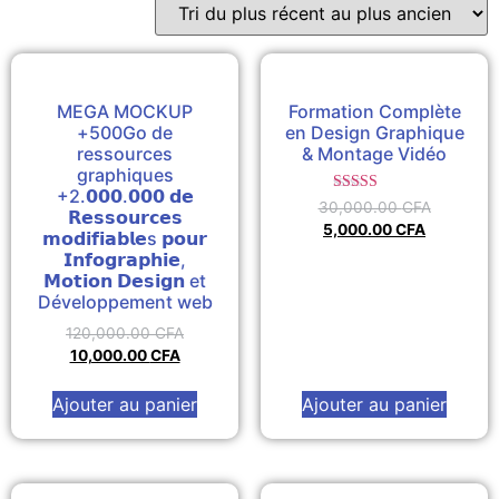
MEGA MOCKUP
Formation Complète
+500Go de
en Design Graphique
ressources
& Montage Vidéo
graphiques
+2.𝟬𝟬𝟬.𝟬𝟬𝟬 𝗱𝗲
Note
30,000.00
CFA
𝗥𝗲𝘀𝘀𝗼𝘂𝗿𝗰𝗲𝘀
4.50
5,000.00
CFA
sur 5
𝗺𝗼𝗱𝗶𝗳𝗶𝗮𝗯𝗹𝗲s 𝗽𝗼𝘂𝗿
𝗜𝗻𝗳𝗼𝗴𝗿𝗮𝗽𝗵𝗶𝗲,
𝗠𝗼𝘁𝗶𝗼𝗻 𝗗𝗲𝘀𝗶𝗴𝗻 et
Développement web
120,000.00
CFA
10,000.00
CFA
Ajouter au panier
Ajouter au panier