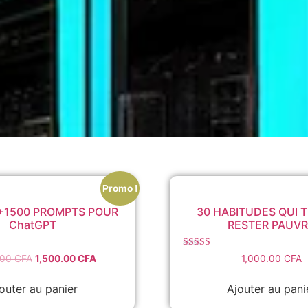
Promo !
+1500 PROMPTS POUR
30 HABITUDES QUI 
ChatGPT
RESTER PAUV
Note
Le
Le
.00
CFA
1,500.00
CFA
1,000.00
CFA
5.00
prix
prix
sur 5
initial
actuel
outer au panier
Ajouter au pani
était :
est :