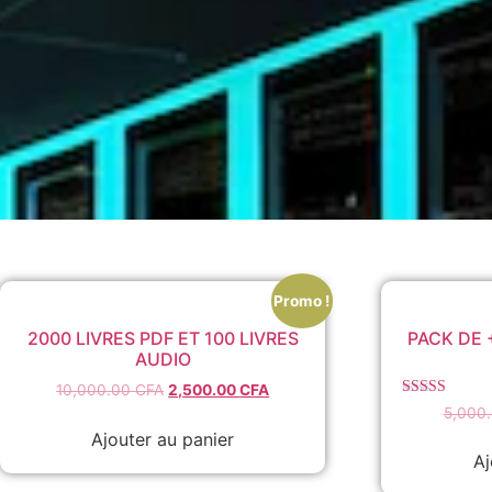
Promo !
2000 LIVRES PDF ET 100 LIVRES
PACK DE 
AUDIO
Le
Le
10,000.00
CFA
2,500.00
CFA
Note
prix
prix
5,000
5.00
initial
actuel
Ajouter au panier
sur 5
était :
est :
Aj
10,000.00 CFA.
2,500.00 CFA.